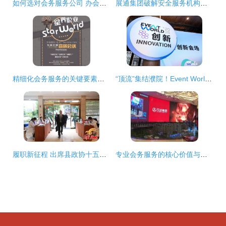
如何选对会务服务公司 办会前必须看的6个关键点
展通集团破解安全服务机构未来之路，开启万亿级蓝海市场会务服务
精细化会务服务的关键要素与实践指南
“顶流”集结濮院！Event World 2026开幕，活动营销行业首度共绘发展蓝图
履职新征程 出席县政协十五届一次会议的委员今日报到 会务服务贴心获赞
专业会务服务的核心价值与实践要素