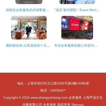
精细化会务服务的关键要素与实践指南
“顶流”集结濮院！Event World 2026开幕，活动营销行业首度共绘发展蓝图
履职新征程 出席县政协十五届一次会议的委员今日报到 会务服务贴心获赞
专业会务服务的核心价值与实践要素
地址：上海市闵行区元江路5500号第1幢F4986室
电话：1893045**
Copyright © 2026
www.shangyizhixing.com
会务服务
上海甲冠文化
传播有限公司
会务服务
版权所有
Sitemap