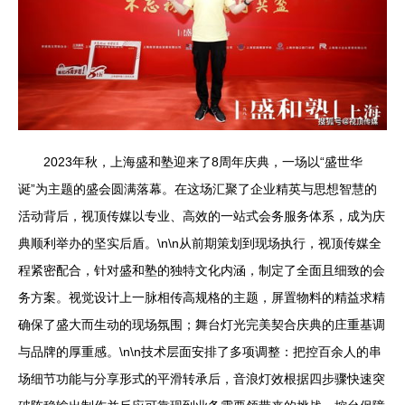
2023年秋，上海盛和塾迎来了8周年庆典，一场以“盛世华
诞”为主题的盛会圆满落幕。在这场汇聚了企业精英与思想智慧的
活动背后，视顶传媒以专业、高效的一站式会务服务体系，成为庆
典顺利举办的坚实后盾。\n\n从前期策划到现场执行，视顶传媒全
程紧密配合，针对盛和塾的独特文化内涵，制定了全面且细致的会
务方案。视觉设计上一脉相传高规格的主题，屏置物料的精益求精
确保了盛大而生动的现场氛围；舞台灯光完美契合庆典的庄重基调
与品牌的厚重感。\n\n技术层面安排了多项调整：把控百余人的串
场细节功能与分享形式的平滑转承后，音浪灯效根据四步骤快速突