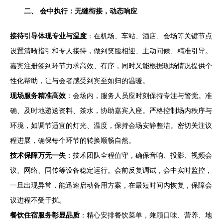
二、 会中执行：无缝衔接，动态响应
接待引导体现专业与温度
：在机场、车站、酒店、会场等关键节点
设置清晰指引和专人接待，做到笑脸相迎、主动问候、精准引导。
嘉宾注册签到环节力求高效、有序，同时又能根据现场情况提供个
性化帮助，让与会者感受到宾至如归的温暖。
现场服务精准高效
：会场内，服务人员应时刻保持专注与警觉。准
确、及时地递送资料、茶水，协助嘉宾入座。严格控制场内秩序与
环境，如调节适宜的灯光、温度，保持会场安静整洁。密切关注议
程进展，确保每个环节的转换顺畅自然。
技术保障万无一失
：技术团队全程值守，确保音响、投影、视频会
议、网络、同传等设备稳定运行。会前反复调试，会中实时监控，
一旦出现异常，能迅速启动备用方案，在最短时间内恢复，保障会
议进程不受干扰。
餐饮住宿服务彰显品质
：精心安排餐饮菜单，兼顾口味、营养、地