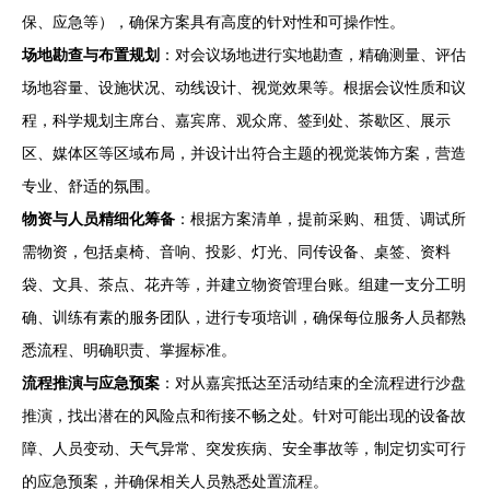
保、应急等），确保方案具有高度的针对性和可操作性。
场地勘查与布置规划
：对会议场地进行实地勘查，精确测量、评估
场地容量、设施状况、动线设计、视觉效果等。根据会议性质和议
程，科学规划主席台、嘉宾席、观众席、签到处、茶歇区、展示
区、媒体区等区域布局，并设计出符合主题的视觉装饰方案，营造
专业、舒适的氛围。
物资与人员精细化筹备
：根据方案清单，提前采购、租赁、调试所
需物资，包括桌椅、音响、投影、灯光、同传设备、桌签、资料
袋、文具、茶点、花卉等，并建立物资管理台账。组建一支分工明
确、训练有素的服务团队，进行专项培训，确保每位服务人员都熟
悉流程、明确职责、掌握标准。
流程推演与应急预案
：对从嘉宾抵达至活动结束的全流程进行沙盘
推演，找出潜在的风险点和衔接不畅之处。针对可能出现的设备故
障、人员变动、天气异常、突发疾病、安全事故等，制定切实可行
的应急预案，并确保相关人员熟悉处置流程。