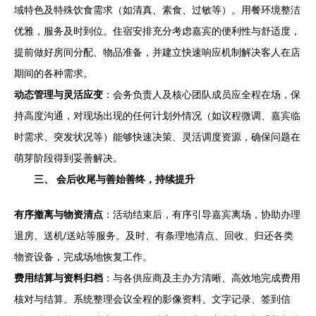
域特色及特殊饮食需求（如清真、素食、过敏等）。用餐环境整洁
优雅，服务及时到位。住宿安排充分考虑嘉宾的便利性与舒适度，
提前做好房间分配、物品准备，并建立快速响应机制解决客人在店
期间的各种需求。
动态管理与灵活应变
：会务负责人及核心团队成员应全程在场，保
持高度沟通，对现场出现的任何计划外情况（如议程微调、嘉宾临
时需求、突发状况等）能够快速决策、灵活调度资源，确保问题在
萌芽阶段得到妥善解决。
三、 会后收尾与善始善终，持续提升
有序撤离与物资清点
：活动结束后，有序引导嘉宾离场，协助办理
退房、送机/送站等服务。及时、有条理地清点、回收、归还各类
物资设备，完成场地恢复工作。
费用结算与资料归档
：与各供应商及主办方清晰、高效地完成费用
核对与结算。系统整理会议全程的影像资料、文字记录、签到信