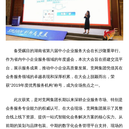
备受瞩目的湖南省第六届中小企业服务大会在长沙隆重举行。
作为省内中小企业服务领域的年度盛会，本次大会旨在搭建交流平
台，展示服务成果，推动中小企业高质量发展。竞网集团凭借其在
会务服务领域的卓越表现和深厚积累，在大会上脱颖而出，荣
获“2019年度优秀服务机构”称号，成为全场焦点之一。
此次获奖，是对竞网集团长期以来深耕企业服务市场、特别是
会务服务专业能力的权威认可。在大会现场，竞网集团展示了其整
合线上线下资源、提供一站式智能化会务解决方案的核心实力。从
前期的策划与品牌包装、中期的数字化会务管理平台支持、现场的