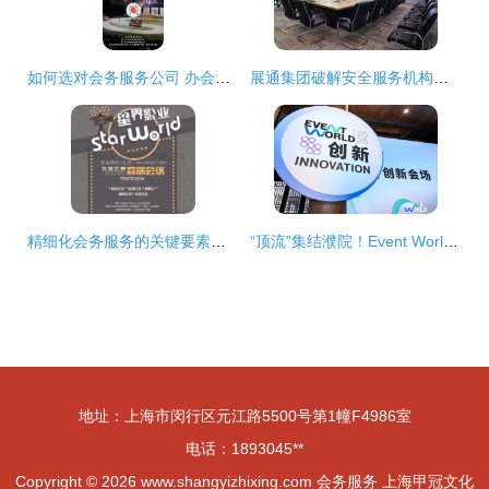
如何选对会务服务公司 办会前必须看的6个关键点
展通集团破解安全服务机构未来之路，开启万亿级蓝海市场会务服务
精细化会务服务的关键要素与实践指南
“顶流”集结濮院！Event World 2026开幕，活动营销行业首度共绘发展蓝图
地址：上海市闵行区元江路5500号第1幢F4986室
电话：1893045**
Copyright © 2026
www.shangyizhixing.com
会务服务
上海甲冠文化